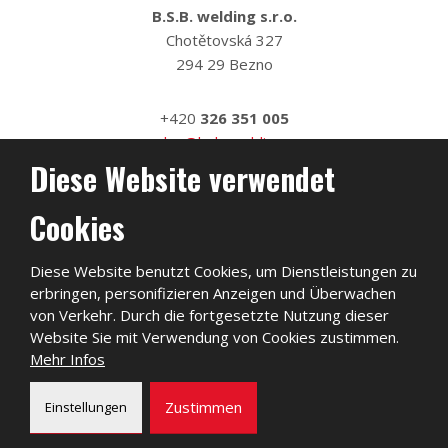
B.S.B. welding s.r.o.
Chotětovská 327
294 29 Bezno
+420
326 351 005
sales@bsb-welding.cz
Diese Website verwendet
Cookies
Diese Website benutzt Cookies, um Dienstleistungen zu
erbringen, personifizieren Anzeigen und Überwachen
von Verkehr. Durch die fortgesetzte Nutzung dieser
Website Sie mit Verwendung von Cookies zustimmen.
Mehr Infos
2026, B.S.B. welding s.r.o.
Zustimmen
Einstellungen
Sitemap
|
Privatleben