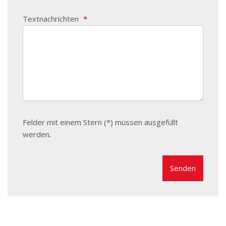
Textnachrichten
*
Felder mit einem Stern (*) müssen ausgefüllt
werden.
Das
Formular
konnte
nicht