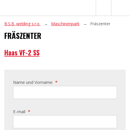
B.S.B. welding s.r.o.
Maschinenpark
Fräszenter
FRÄSZENTER
Haas VF-2 SS
Name und Vorname
*
E-mail
*