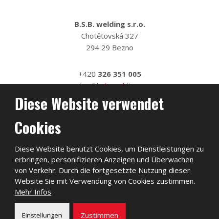
B.S.B. welding s.r.o.
Chotětovská 327
294 29 Bezno
+420
326 351 005
sales@bsb-welding.cz
Diese Website verwendet
Cookies
Diese Website benutzt Cookies, um Dienstleistungen zu
erbringen, personifizieren Anzeigen und Überwachen
von Verkehr. Durch die fortgesetzte Nutzung dieser
Website Sie mit Verwendung von Cookies zustimmen.
Mehr Infos
2026, B.S.B. welding s.r.o.
Zustimmen
Einstellungen
Sitemap
|
Privatleben