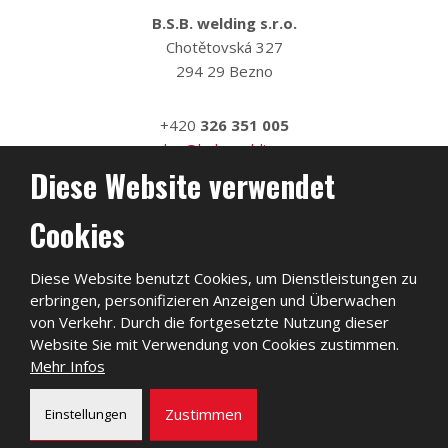
B.S.B. welding s.r.o.
Chotětovská 327
294 29 Bezno
+420
326 351 005
sales@bsb-welding.cz
Diese Website verwendet
Cookies
Diese Website benutzt Cookies, um Dienstleistungen zu
erbringen, personifizieren Anzeigen und Überwachen
von Verkehr. Durch die fortgesetzte Nutzung dieser
Website Sie mit Verwendung von Cookies zustimmen.
Mehr Infos
2026, B.S.B. welding s.r.o.
Zustimmen
Einstellungen
Sitemap
|
Privatleben