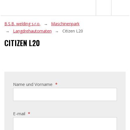
B.S.B. welding s.r.o.
Maschinenpark
Langdrehautomaten
Citizen L20
CITIZEN L20
Name und Vorname
*
E-mail
*