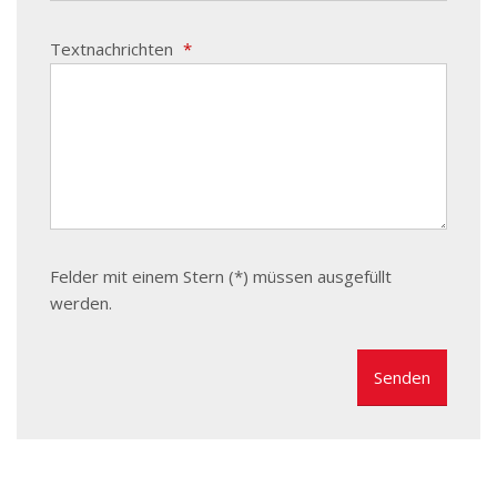
Textnachrichten
*
Felder mit einem Stern (*) müssen ausgefüllt
werden.
Das
Formular
konnte